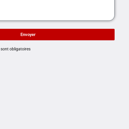
Envoyer
sont obligatoires
Certifications
La conformité aux normes techniques qui régissent
le domaine de l’enseigne est pour nous, de la plus
haute importance.