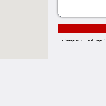
Les champs avec un astérisque * 
Liens utiles
Entreprise
Expertise
Secteurs d’activité
Produits
Réalisations