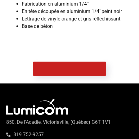
Fabrication en aluminium 1/4¨
En tête découpée en aluminium 1/4¨peint noir
Lettrage de vinyle orange et gris réfléchissant
Base de béton
Retour aux réalisations
850, De l’Acadie, Victoriaville, (Québec) G6T 1V1
819 752-9257